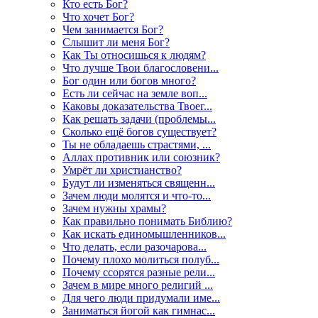
Кто есть Бог?
Что хочет Бог?
Чем занимается Бог?
Слышит ли меня Бог?
Как Ты относишься к людям?
Что лучше Твои благословени...
Бог один или богов много?
Есть ли сейчас на земле воп...
Каковы доказательства Твоег...
Как решать задачи (проблемы...
Сколько ещё богов существует?
Ты не обладаешь страстями, ...
Аллах противник или союзник?
Умрёт ли христианство?
Будут ли изменяться священн...
Зачем люди молятся и что-то...
Зачем нужны храмы?
Как правильно понимать Библию?
Как искать единомышленников...
Что делать, если разочарова...
Почему плохо молиться полуб...
Почему ссорятся разные рели...
Зачем в мире много религий ...
Для чего люди придумали име...
Заниматься йогой как гимнас...