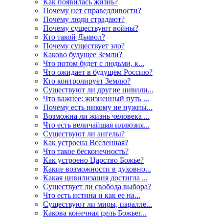
Как появилась жизнь?
Почему нет справедливости?
Почему люди страдают?
Почему существуют войны?
Кто такой Дьявол?
Почему существует зло?
Каково будущее Земли?
Что потом будет с людьми, к...
Что ожидает в будущем Россию?
Кто контролирует Землю?
Существуют ли другие цивили...
Что важнее: жизненный путь ...
Почему есть никому не нужны...
Возможна ли жизнь человека ...
Что есть величайшая иллюзия...
Существуют ли ангелы?
Как устроена Вселенная?
Что такое бесконечность?
Как устроено Царство Божье?
Какие возможности в духовно...
Какая цивилизация достигла ...
Существует ли свобода выбора?
Что есть истина и как ее на...
Существуют ли миры, паралле...
Какова конечная цель Божьег...