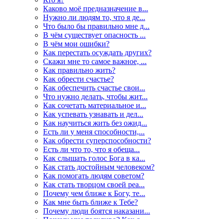
Каково моё предназначение в...
Нужно ли людям то, что я де...
Что было бы правильно мне д...
В чём существует опасность ...
В чём мои ошибки?
Как перестать осуждать других?
Скажи мне то самое важное, ...
Как правильно жить?
Как обрести счастье?
Как обеспечить счастье свои...
Что нужно делать, чтобы жит...
Как сочетать материальное и...
Как успевать узнавать и дел...
Как научиться жить без ожид...
Есть ли у меня способности,...
Как обрести суперспособности?
Есть ли что то, что я обеща...
Как слышать голос Бога в ка...
Как стать достойным человеком?
Как помогать людям советом?
Как стать творцом своей реа...
Почему чем ближе к Богу, те...
Как мне быть ближе к Тебе?
Почему люди боятся наказани...