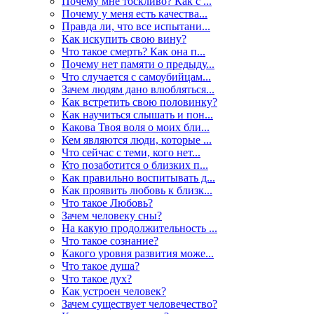
Почему мне тоскливо? Как с ...
Почему у меня есть качества...
Правда ли, что все испытани...
Как искупить свою вину?
Что такое смерть? Как она п...
Почему нет памяти о предыду...
Что случается с самоубийцам...
Зачем людям дано влюбляться...
Как встретить свою половинку?
Как научиться слышать и пон...
Какова Твоя воля о моих бли...
Кем являются люди, которые ...
Что сейчас с теми, кого нет...
Кто позаботится о близких п...
Как правильно воспитывать д...
Как проявить любовь к близк...
Что такое Любовь?
Зачем человеку сны?
На какую продолжительность ...
Что такое сознание?
Какого уровня развития може...
Что такое душа?
Что такое дух?
Как устроен человек?
Зачем существует человечество?